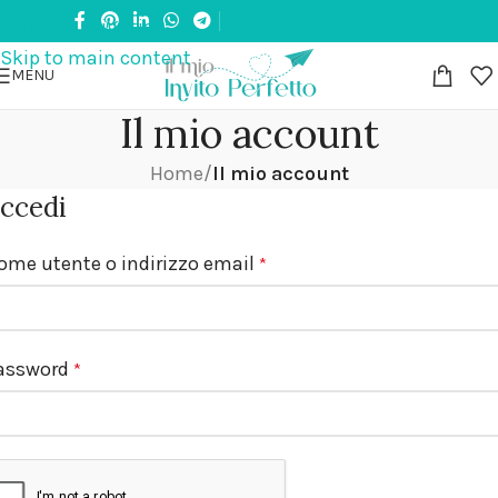
Prenota Appuntamento
,90€ in tutta Italia | Paga in 3 rate senza interes
Skip to navigation
Skip to main content
MENU
Il mio account
Home
/
Il mio account
ccedi
ome utente o indirizzo email
*
assword
*