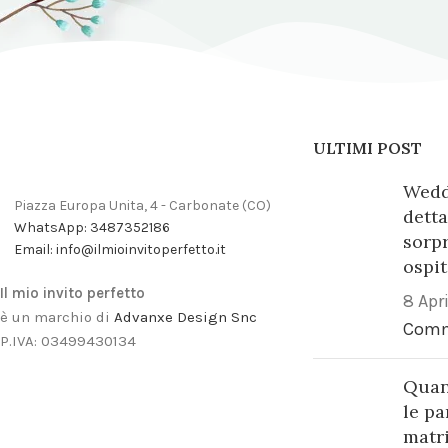
ULTIMI POST
Weddi
Piazza Europa Unita, 4 - Carbonate (CO)
detta
WhatsApp: 3487352186
sorpr
Email: info@ilmioinvitoperfetto.it
ospit
Il mio invito perfetto
8 Apr
è un marchio di
Advanxe Design Snc
Com
P.IVA: 03499430134
Quan
le pa
matr