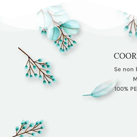
COOR
Se non h
M
100% P