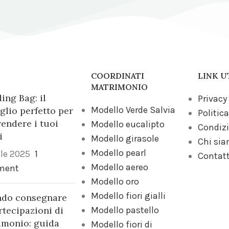
COORDINATI
LINK U
MATRIMONIO
ng Bag: il
Privacy
Modello Verde Salvia
glio perfetto per
Politica
endere i tuoi
Modello eucalipto
Condizi
i
Modello girasole
Chi si
Modello pearl
ile 2025
1
Contatt
Modello aereo
ment
Modello oro
Modello fiori gialli
do consegnare
rtecipazioni di
Modello pastello
imonio: guida
Modello fiori di