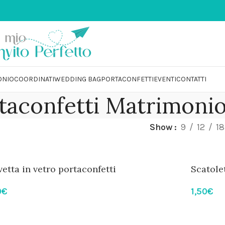
 interessi
💌 PARTECIPAZIO
ONIO
COORDINATI
WEDDING BAG
PORTACONFETTI
EVENTI
CONTATTI
taconfetti Matrimoni
Show
9
12
18
vetta in vetro portaconfetti
Scatole
0
€
1,50
€