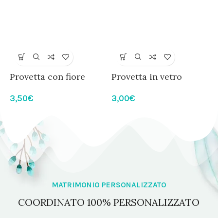
Provetta con fiore
Provetta in vetro
S
portaconfetti
portaconfetti
p
3,50
€
3,00
€
1
f
MATRIMONIO PERSONALIZZATO
COORDINATO 100% PERSONALIZZATO