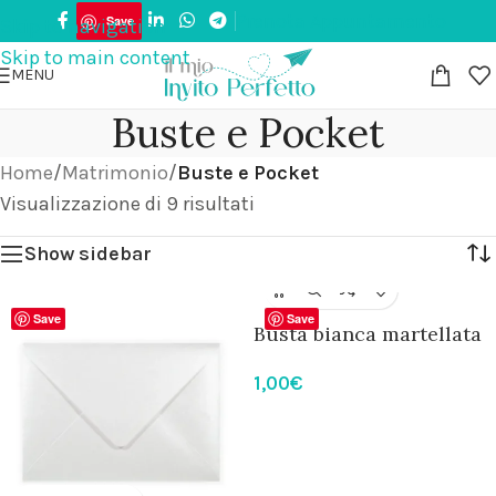
Prenota Appuntamento
🚚 Spedizione 8,90€ in tutta Italia | Paga in 3 rat
Save
Skip to navigation
Skip to main content
MENU
Buste e Pocket
Home
/
Matrimonio
/
Buste e Pocket
Visualizzazione di 9 risultati
Show sidebar
Save
Save
Busta bianca martellata
1,00
€