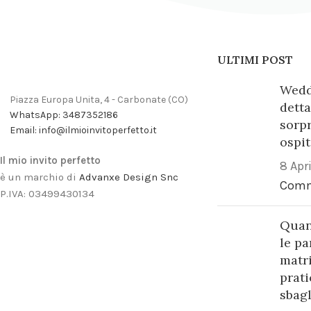
ULTIMI POST
Weddi
Piazza Europa Unita, 4 - Carbonate (CO)
detta
WhatsApp: 3487352186
sorpr
Email: info@ilmioinvitoperfetto.it
ospit
Il mio invito perfetto
8 Apr
è un marchio di
Advanxe Design Snc
Com
P.IVA: 03499430134
Quan
le pa
matr
prati
sbagl