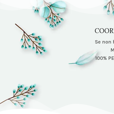
COOR
Se non h
M
100% P