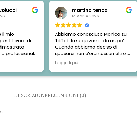
 Colucci
martina tenca
026
14 Aprile 2026
 il mio
Abbiamo conosciuto Monica su
r il lavoro di
TikTok, la seguivamo da un po’.
 dimostrata
Quando abbiamo deciso di
 e professionale.
sposarci non c’era nessun altro a
i sono
cui avremmo voluto affidare la
Leggi di più
me le
stampa delle nostre
biamo scelto il
partecipazioni.
le per una
Monica è stata gentilissima e
gica e siamo
super disponibile e tutti i nostri
 del risultato.🌷
invitati sono stati molto sorpresi
DESCRIZIONE
RECENSIONI (0)
di come avevamo scelto di fare i
nostri inviti.
La scelta del plexiglas è stata la
io
più azzeccata per noi.
Non finiremo mai di ringraziarla.
Martina e Andrea