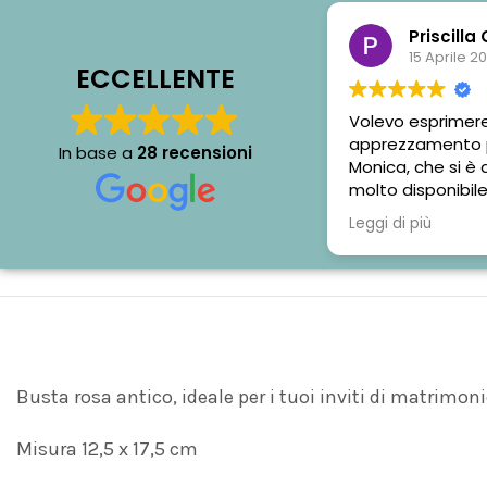
Priscilla
15 Aprile 2
ECCELLENTE
Volevo esprimere
apprezzamento pe
In base a
28 recensioni
Monica, che si è
molto disponibile
Le partecipazion
Leggi di più
esattamente co
desideravamo, ab
modello piantabi
scelta più ecolo
molto soddisfatti
🌷🌷
Busta rosa antico, ideale per i tuoi inviti di matrimon
Misura 12,5 x 17,5 cm