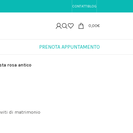
IO PERSONALIZZATE | 🚚 Spedizione 8,90€ in tutta It
CONTATTI
BLOG
0,00
€
PRENOTA APPUNTAMENTO
sta rosa antico
inviti di matrimonio