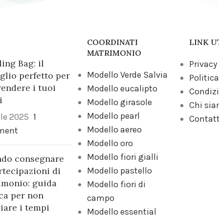
COORDINATI
LINK U
MATRIMONIO
ng Bag: il
Privacy
Modello Verde Salvia
glio perfetto per
Politica
endere i tuoi
Modello eucalipto
Condizi
i
Modello girasole
Chi si
Modello pearl
ile 2025
1
Contatt
Modello aereo
ment
Modello oro
Modello fiori gialli
do consegnare
rtecipazioni di
Modello pastello
imonio: guida
Modello fiori di
ca per non
campo
iare i tempi
Modello essential