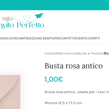
💌 PARTECIPAZIONI MATRIMON
ONIO
COORDINATI
WEDDING BAG
PORTACONFETTI
EVENTI
CONTATTI
Home
/
Matrimonio
/
Buste e Pocket
/
Bu
Busta rosa antico
1,00
€
Busta rosa antico, ideale per i tuoi 
Misura 12,5 x 17,5 cm