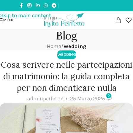
Prenota Appuntamento
in tutta Italia | Paga in 3 rate senza interessi
💌 
Skip to navigation
Skip to main content
MENU
Blog
Home
/
Wedding
WEDDING
Cosa scrivere nelle partecipazioni
di matrimonio: la guida completa
per non dimenticare nulla
0
adminperfetto
On 25 Marzo 2025