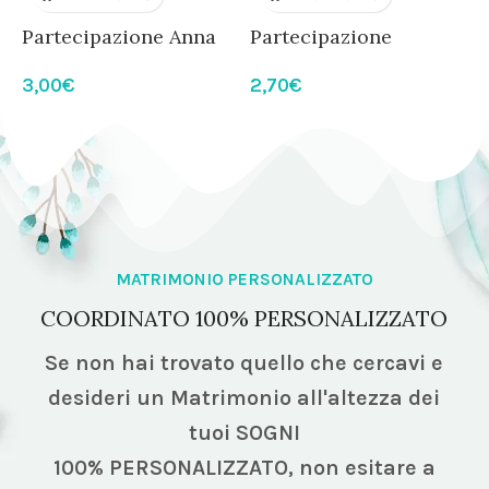
Partecipazione Anna
Partecipazione
P
modello eucalipto
biglietto aereo con
c
3,00
€
2,70
€
3
passaporto
a
MATRIMONIO PERSONALIZZATO
COORDINATO 100% PERSONALIZZATO
Se non hai trovato quello che cercavi e
desideri un Matrimonio all'altezza dei
tuoi SOGNI
100% PERSONALIZZATO,
non esitare a