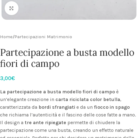
Click to enlarge
Home
/
Partecipazioni Matrimonio
Partecipazione a busta modello
fiori di campo
3,00
€
La partecipazione a busta modello fiori di campo
è
un’elegante creazione in
carta riciclata color betulla
,
caratterizzata da
bordi sfrangiati
e da un
fiocco in spago
che richiama l’autenticità e il fascino delle cose fatte a mano.
Il design a
tre ante ripiegate
permette di chiudere la
partecipazione come una busta, creando un effetto naturale
ed essenziale. Perfetta per chi desidera un matrimonio dallo