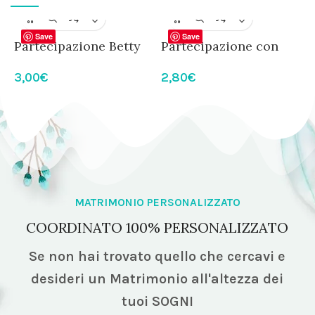
Save
Save
Partecipazione Betty
Partecipazione con
P
modello eucalipto
foto
M
3,00
€
2,80
€
1
MATRIMONIO PERSONALIZZATO
COORDINATO 100% PERSONALIZZATO
Se non hai trovato quello che cercavi e
desideri un Matrimonio all'altezza dei
tuoi SOGNI