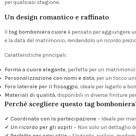
per qualsiasi stagione.
Un design romantico e raffinato
Il
tag bomboniera cuore
è pensato per aggiungere un 
e la data del matrimonio, rendendolo un ricordo prezio
Caratteristiche principali:
Forma a cuore elegante
, perfetta per un matrimonio
Personalizzazione con nomi e data
, per un tocco un
Foro laterale per il fissaggio
, ideale per legarlo a b
Materiali di qualità
, disponibili in diverse finiture p
Perché scegliere questo tag bomboniera
✔
Coordinato con la partecipazione
– Ideale per man
✔
Un ricordo per gli ospiti
– Non solo un dettaglio d
✔
Perfetto per ogni stile
– Elegante, rustico, modern