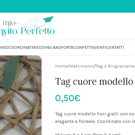
i
💌 PARTECIPAZIONI MATRIMO
ONIO
COORDINATI
WEDDING BAG
PORTACONFETTI
EVENTI
CONTATTI
Home
/
Matrimonio
/
Tag e Ringraziame
Tag cuore modello f
0,50
€
Tag cuore modello fiori gialli con n
elegante e floreale. Coordinato con l
Misura: 5 x 4 cm (foro 0,4 cm)