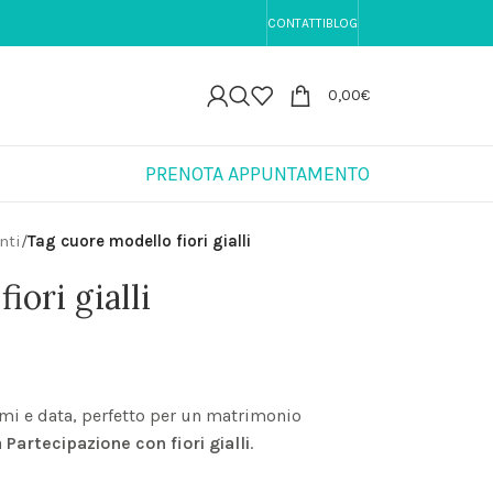
NIO PERSONALIZZATE | 🚚 Spedizione 8,90€ in tutta I
CONTATTI
BLOG
0,00
€
PRENOTA APPUNTAMENTO
nti
/
Tag cuore modello fiori gialli
iori gialli
omi e data, perfetto per un matrimonio
a
Partecipazione con fiori gialli
.