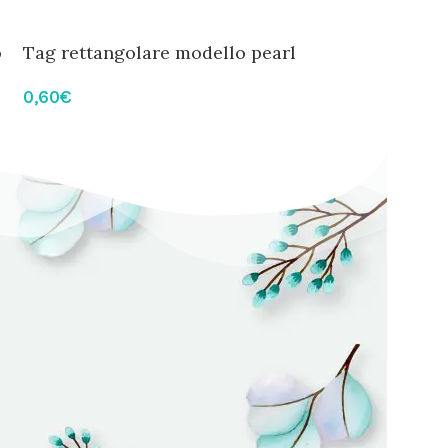
o
Tag rettangolare modello pearl
Tag sagomato 
0,60
€
0,60
€