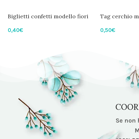
Biglietti confetti modello fiori
Tag cerchio mo
gialli
0,50
€
0,40
€
COOR
Se non h
M