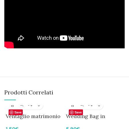
Prodotti Correlati
Save
Save
Ventaglio matrimonio
Wedding Bag in
personalizzato
cotone personalizzata
P