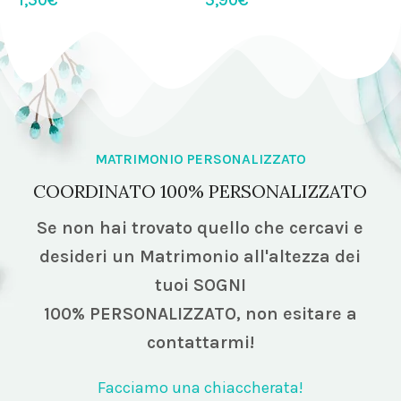
1,50
€
5,90
€
4
P
MATRIMONIO PERSONALIZZATO
COORDINATO 100% PERSONALIZZATO
Se non hai trovato quello che cercavi e
desideri un Matrimonio all'altezza dei
tuoi SOGNI
100% PERSONALIZZATO,
non esitare a
contattarmi!
Facciamo una chiaccherata!